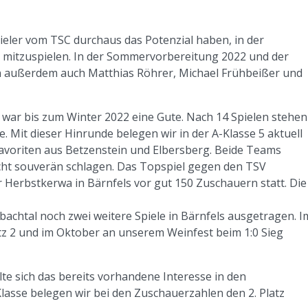
pieler vom TSC durchaus das Potenzial haben, in der
il mitzuspielen. In der Sommervorbereitung 2022 und der
en außerdem auch Matthias Röhrer, Michael Frühbeißer und
 war bis zum Winter 2022 eine Gute. Nach 14 Spielen stehen
. Mit dieser Hinrunde belegen wir in der A-Klasse 5 aktuell
favoriten aus Betzenstein und Elbersberg. Beide Teams
echt souverän schlagen. Das Topspiel gegen den TSV
 Herbstkerwa in Bärnfels vor gut 150 Zuschauern statt. Die
chtal noch zwei weitere Spiele in Bärnfels ausgetragen. I
z 2 und im Oktober an unserem Weinfest beim 1:0 Sieg
te sich das bereits vorhandene Interesse in den
Klasse belegen wir bei den Zuschauerzahlen den 2. Platz