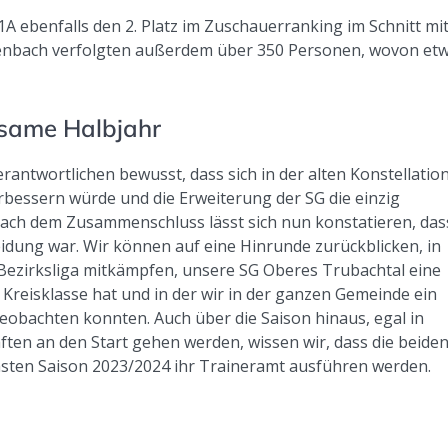
 1A ebenfalls den 2. Platz im Zuschauerranking im Schnitt mi
ttenbach verfolgten außerdem über 350 Personen, wovon et
nsame Halbjahr
rantwortlichen bewusst, dass sich in der alten Konstellatio
rbessern würde und die Erweiterung der SG die einzig
nach dem Zusammenschluss lässt sich nun konstatieren, das
eidung war. Wir können auf eine Hinrunde zurückblicken, in
e Bezirksliga mitkämpfen, unsere SG Oberes Trubachtal eine
e Kreisklasse hat und in der wir in der ganzen Gemeinde ein
obachten konnten. Auch über die Saison hinaus, egal in
ften an den Start gehen werden, wissen wir, dass die beide
hsten Saison 2023/2024 ihr Traineramt ausführen werden.