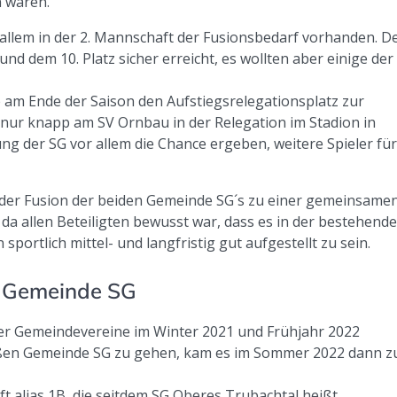
n waren.
llem in der 2. Mannschaft der Fusionsbedarf vorhanden. D
d dem 10. Platz sicher erreicht, es wollten aber einige der
 am Ende der Saison den Aufstiegsrelegationsplatz zur
 nur knapp am SV Ornbau in der Relegation im Stadion in
rung der SG vor allem die Chance ergeben, weitere Spieler fü
 der Fusion der beiden Gemeinde SG´s zu einer gemeinsame
da allen Beteiligten bewusst war, dass es in der bestehend
sportlich mittel- und langfristig gut aufgestellt zu sein.
 Gemeinde SG
ier Gemeindevereine im Winter 2021 und Frühjahr 2022
roßen Gemeinde SG zu gehen, kam es im Sommer 2022 dann z
ft alias 1B, die seitdem SG Oberes Trubachtal heißt,