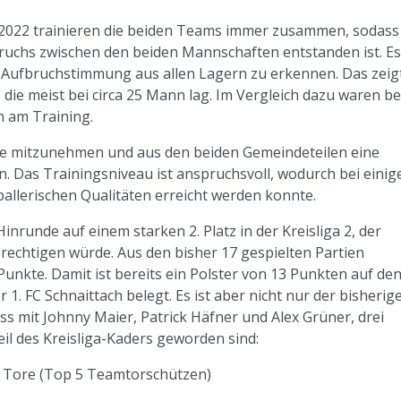
2022 trainieren die beiden Teams immer zusammen, sodass
ruchs zwischen den beiden Mannschaften entstanden ist. E
hte Aufbruchstimmung aus allen Lagern zu erkennen. Das zeig
die meist bei circa 25 Mann lag. Im Vergleich dazu waren be
n am Training.
lle mitzunehmen und aus den beiden Gemeindeteilen eine
. Das Trainingsniveau ist anspruchsvoll, wodurch bei einig
allerischen Qualitäten erreicht werden konnte.
inrunde auf einem starken 2. Platz in der Kreisliga 2, der
erechtigen würde. Aus den bisher 17 gespielten Partien
Punkte. Damit ist bereits ein Polster von 13 Punkten auf de
 1. FC Schnaittach belegt. Es ist aber nicht nur der bisherig
ss mit Johnny Maier, Patrick Häfner und Alex Grüner, drei
eil des Kreisliga-Kaders geworden sind:
– 3 Tore (Top 5 Teamtorschützen)