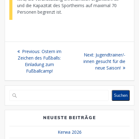
und die Kapazität des Sportheims auf maximal 70
Personen begrenzt ist.
Beitragsnavigation
Previous
Previous:
Ostern im
Next
Next:
Jugendtrainer/-
post:
Zeichen des Fußballs:
post:
innen gesucht für die
Einladung zum
neue Saison!
Fußballcamp!
Suchen
Suchen
NEUESTE BEITRÄGE
Kerwa 2026