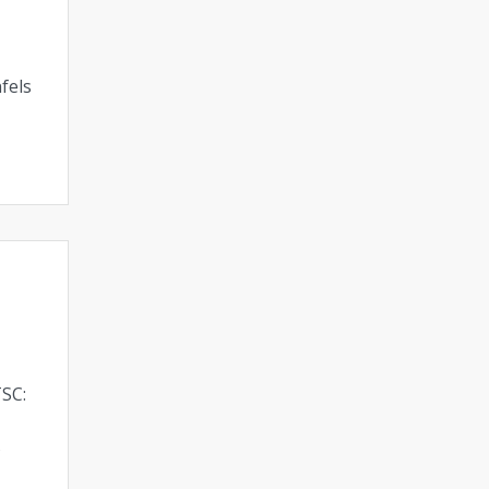
fels
SC:
s