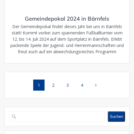
Gemeindepokal 2024 in Bärnfels
Der Gemeindepokal findet dieses Jahr bei uns in Bärnfels
statt! Kommt vorbei zum spannenden Fußballturnier vom
12. bis 14. Juli 2024 auf dem Sportplatz in Bärnfels. Erlebt
packende Spiele der Jugend- und Herrenmannschaften und
freut euch auf ein abwechslungsreiches Programm
Posts
Page
Page
Page
Page
1
2
3
4
navigation
Suchen
Suchen